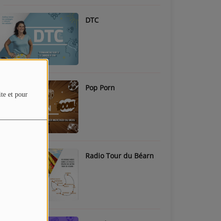
DTC
Pop Porn
ite et pour
Radio Tour du Béarn