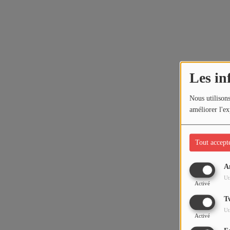
Les in
Nous utilisons
améliorer l'ex
Tout accept
A
Ut
Activé
T
Ut
Activé