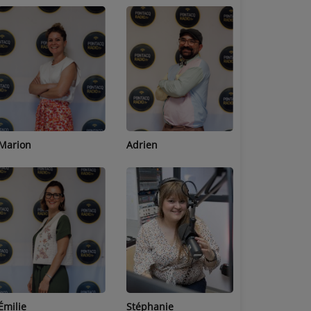
Adrien
Lucas
Bastien
Stéphanie
Jean-Michel
Céline