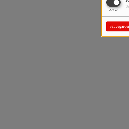
F
Ut
Activé
Sauvegarde