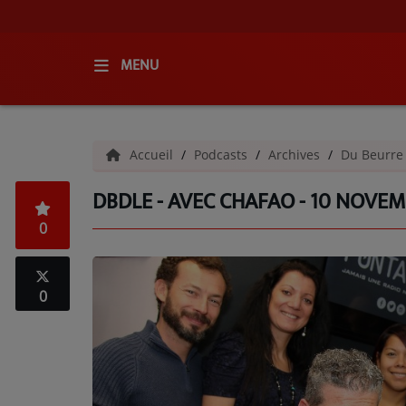
MENU
ACCUEIL
Accueil
Podcasts
Archives
Du Beurre
RADIO
DBDLE - AVEC CHAFAO - 10 NOVEM
QUI SOMMES-NOUS ?
0
L'ÉQUIPE
GRILLE DES PROGRAMMES
0
C'ÉTAIT QUOI CE TITRE ?
MÉDIAS