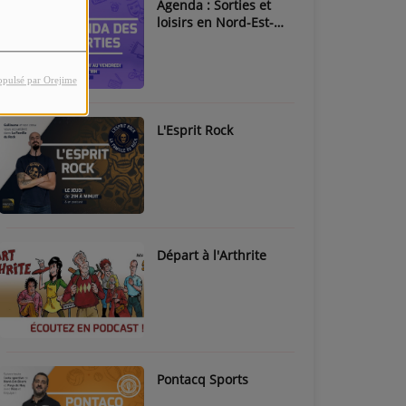
Agenda : Sorties et
loisirs en Nord-Est-
Béarn & Pays de Nay
opulsé par Orejime
L'Esprit Rock
Départ à l'Arthrite
Pontacq Sports