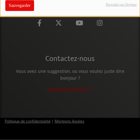
Propulsé par Orejime
Sauvegarder
PARTICIPEZ
JEUX CONCOURS
RECRUTEMENT
VENEZ DANS LE PUBLIC !
Contactez-nous
CRÉATIONS AUDIOVISUELLES
Vous avez une suggestion, ou vous voulez juste dire
bonjour ?
L'ŒIL DE L'OIE | PRÉSENTATION
CONTACTEZ-NOUS
VIDÉOS | L’ŒIL DE L'OIE
VIDÉOS | JEUX
Politique de confidentialité
|
Mentions légales
PARTENAIRES