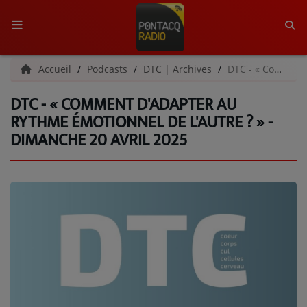
ACCUEIL
Accueil
Podcasts
DTC | Archives
DTC - « Comment d'adapter au rythme émotionnel de l'autre ? » - Dimanche 20 avril 2025
DTC - « COMMENT D'ADAPTER AU
RADIO
RYTHME ÉMOTIONNEL DE L'AUTRE ? » -
DIMANCHE 20 AVRIL 2025
QUI SOMMES-NOUS ?
L'ÉQUIPE
GRILLE DES PROGRAMMES
C'ÉTAIT QUOI CE TITRE ?
MÉDIAS
PODCASTS - SAISON 2026/2027