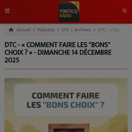
ACCUEIL
Accueil
Podcasts
DTC | Archives
DTC - « Comment faire les "bons" choix ? » - Dimanche 14 décembre 2025
DTC - « COMMENT FAIRE LES "BONS"
RADIO
CHOIX ? » - DIMANCHE 14 DÉCEMBRE
2025
QUI SOMMES-NOUS ?
L'ÉQUIPE
GRILLE DES PROGRAMMES
C'ÉTAIT QUOI CE TITRE ?
MÉDIAS
PODCASTS - SAISON 2026/2027