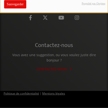
Propulsé par Orejime
Sauvegarder
PARTICIPEZ
JEUX CONCOURS
RECRUTEMENT
VENEZ DANS LE PUBLIC !
Contactez-nous
CRÉATIONS AUDIOVISUELLES
Vous avez une suggestion, ou vous voulez juste dire
bonjour ?
L'ŒIL DE L'OIE | PRÉSENTATION
CONTACTEZ-NOUS
VIDÉOS | L’ŒIL DE L'OIE
VIDÉOS | JEUX
Politique de confidentialité
|
Mentions légales
PARTENAIRES