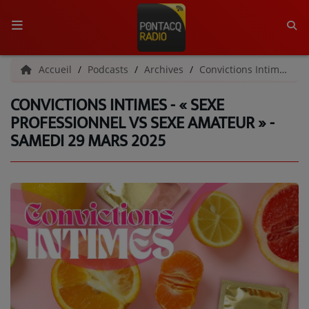
ACCUEIL
Accueil
Podcasts
Archives
Convictions Intimes | Archives
CONVICTIONS INTIMES - « SEXE
RADIO
PROFESSIONNEL VS SEXE AMATEUR » -
SAMEDI 29 MARS 2025
QUI SOMMES-NOUS ?
L'ÉQUIPE
GRILLE DES PROGRAMMES
C'ÉTAIT QUOI CE TITRE ?
MÉDIAS
PODCASTS - SAISON 2026/2027