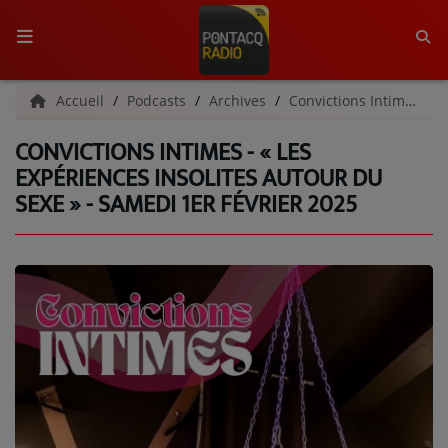
ACCUEIL
Accueil
Podcasts
Archives
Convictions Intimes | Archives
CONVICTIONS INTIMES - « LES
RADIO
EXPÉRIENCES INSOLITES AUTOUR DU
SEXE » - SAMEDI 1ER FÉVRIER 2025
QUI SOMMES-NOUS ?
L'ÉQUIPE
GRILLE DES PROGRAMMES
C'ÉTAIT QUOI CE TITRE ?
MÉDIAS
PODCASTS - SAISON 2026/2027