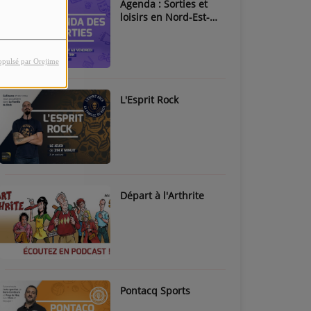
Agenda : Sorties et
loisirs en Nord-Est-
Béarn & Pays de Nay
opulsé par Orejime
L'Esprit Rock
Départ à l'Arthrite
Pontacq Sports