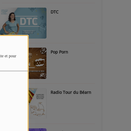
DTC
Pop Porn
ite et pour
Radio Tour du Béarn