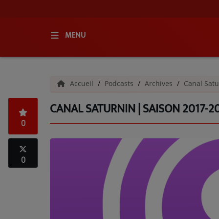
MENU
ACCUEIL
Accueil
Podcasts
Archives
Canal Satu
RADIO
CANAL SATURNIN | SAISON 2017-20
QUI SOMMES-NOUS ?
0
L'ÉQUIPE
GRILLE DES PROGRAMMES
0
C'ÉTAIT QUOI CE TITRE ?
MÉDIAS