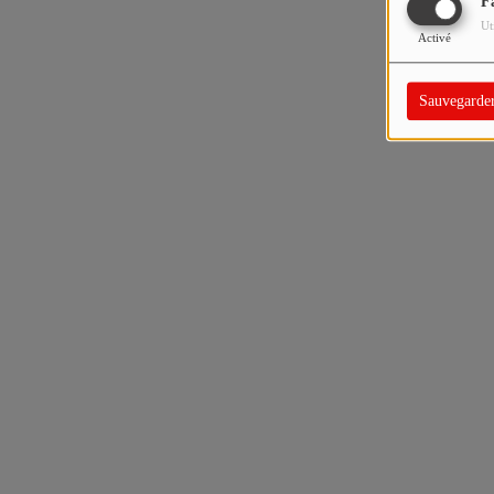
F
Ut
Activé
Sauvegarde