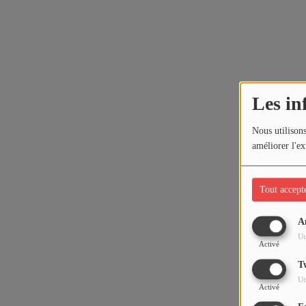
Les in
Nous utilisons
améliorer l'ex
Tout accept
A
Ut
Activé
T
Ut
Activé