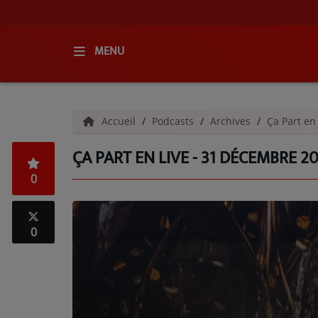
MENU
ACCUEIL
Accueil
Podcasts
Archives
Ça Part en
RADIO
ÇA PART EN LIVE - 31 DÉCEMBRE 2
QUI SOMMES-NOUS ?
0
L'ÉQUIPE
GRILLE DES PROGRAMMES
0
C'ÉTAIT QUOI CE TITRE ?
MÉDIAS