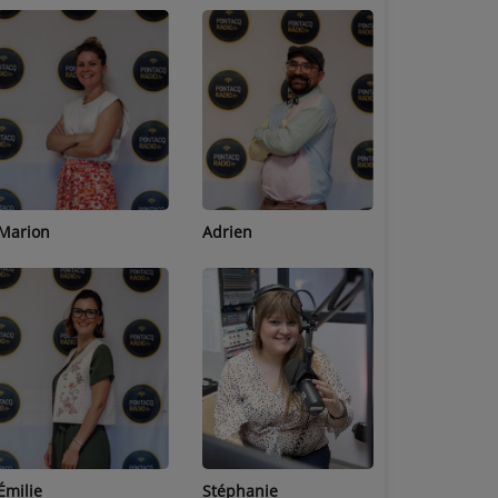
Adrien
Lucas
Bastien
Stéphanie
Jean-Michel
Céline