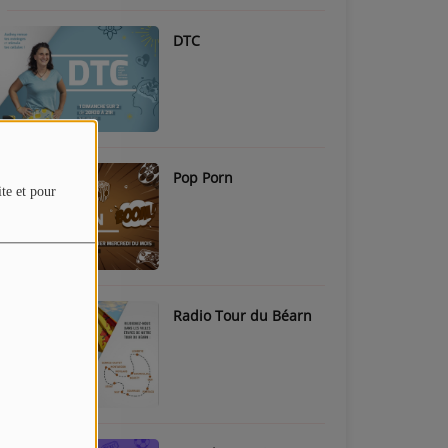
DTC
Pop Porn
ite et pour
Radio Tour du Béarn