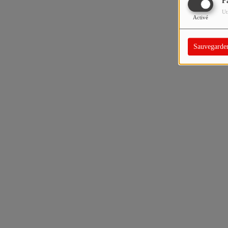
F
Ut
Activé
Sauvegarde