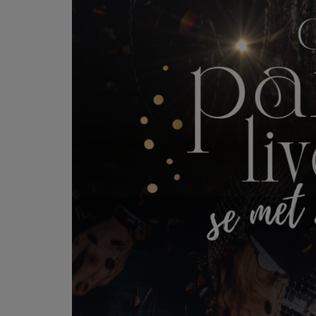
PODCASTS - SAISON 2026/2027
NOS PROGRAMMES COURTS
ARCHIVES - SAISONS PASSÉES
VOS ÉMISSIONS EN IMAGES
PHOTOS
ANNONCEURS & ESPACE PRO
VOTRE PUBLICITÉ SUR PONTACQ RADIO
LOCATION DE STUDIOS
ÉDUCATION AUX MÉDIAS ET À
L'INFORMATION
EN QUOI ÇA CONSISTE ?
ÉCOUTEZ LES PRODUCTIONS