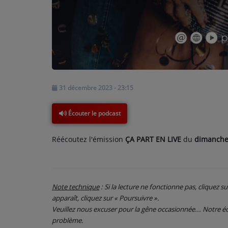
PARTICIPEZ
JEUX CONCOURS
RECRUTEMENT
31 décembre 2023 - 23:15
VENEZ DANS LE PUBLIC !
Écouter le podcast
CRÉATIONS AUDIOVISUELLES
Réécoutez l'émission
ÇA PART EN LIVE
du
dimanche
L'ŒIL DE L'OIE | PRÉSENTATION
VIDÉOS | L’ŒIL DE L'OIE
VIDÉOS | JEUX
Note technique
: Si la lecture ne fonctionne pas, cliquez s
apparaît, cliquez sur « Poursuivre ».
Veuillez nous excuser pour la gêne occasionnée... Notre
PARTENAIRES
problème.