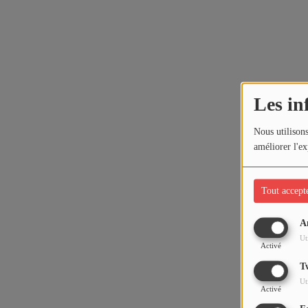
Les in
Nous utilisons
améliorer l'ex
Tout accept
A
Ut
Activé
T
Ut
Activé