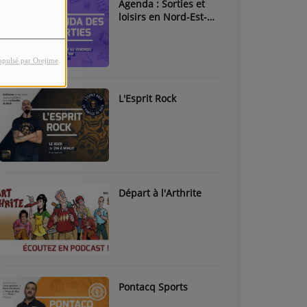
Agenda : Sorties et
loisirs en Nord-Est-
Béarn & Pays de Nay
opulsé par Orejime
L'Esprit Rock
Départ à l'Arthrite
Pontacq Sports