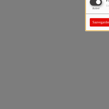
F
Ut
Activé
Sauvegarde