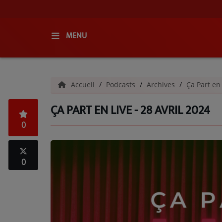
MENU
ACCUEIL
Accueil
Podcasts
Archives
Ça Part en
RADIO
ÇA PART EN LIVE - 28 AVRIL 2024
QUI SOMMES-NOUS ?
0
L'ÉQUIPE
GRILLE DES PROGRAMMES
0
C'ÉTAIT QUOI CE TITRE ?
MÉDIAS