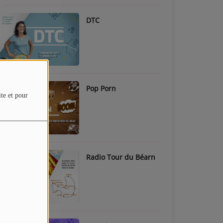
DTC
Pop Porn
ite et pour
Radio Tour du Béarn