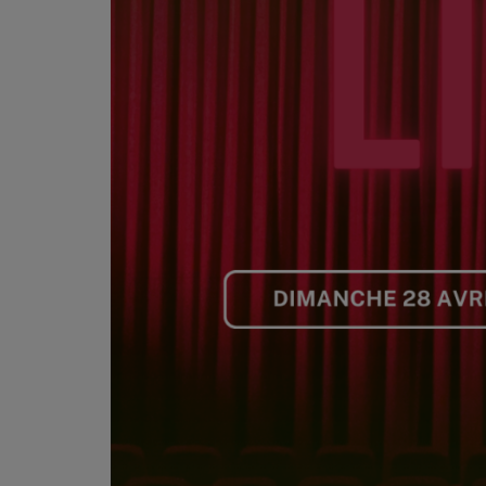
PODCASTS - SAISON 2026/2027
NOS PROGRAMMES COURTS
ARCHIVES - SAISONS PASSÉES
VOS ÉMISSIONS EN IMAGES
PHOTOS
ANNONCEURS & ESPACE PRO
VOTRE PUBLICITÉ SUR PONTACQ RADIO
LOCATION DE STUDIOS
ÉDUCATION AUX MÉDIAS ET À
L'INFORMATION
EN QUOI ÇA CONSISTE ?
ÉCOUTEZ LES PRODUCTIONS