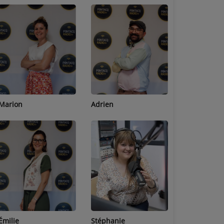
Adrien
Lucas
Bastien
Stéphanie
Jean-Michel
Céline