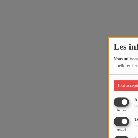
Les in
Nous utilisons
améliorer l'ex
Tout accept
A
Ut
Activé
T
Ut
Activé