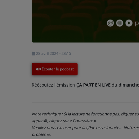
PARTICIPEZ
JEUX CONCOURS
RECRUTEMENT
28 avril 2024 - 23:15
VENEZ DANS LE PUBLIC !
Écouter le podcast
CRÉATIONS AUDIOVISUELLES
Réécoutez l'émission
ÇA PART EN LIVE
du
dimanche 
L'ŒIL DE L'OIE | PRÉSENTATION
VIDÉOS | L’ŒIL DE L'OIE
VIDÉOS | JEUX
Note technique
: Si la lecture ne fonctionne pas, cliquez s
apparaît, cliquez sur « Poursuivre ».
Veuillez nous excuser pour la gêne occasionnée... Notre
PARTENAIRES
problème.