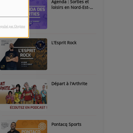
Agenda : Sorties et
loisirs en Nord-Est-
Béarn & Pays de Nay
opulsé par Orejime
L'Esprit Rock
Départ à l'Arthrite
Pontacq Sports