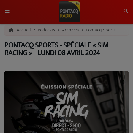
ACCUEIL
Accueil
Podcasts
Archives
Pontacq Sports | Archives
PONTACQ SPORTS - SPÉCIALE « SIM
RADIO
RACING » - LUNDI 08 AVRIL 2024
QUI SOMMES-NOUS ?
L'ÉQUIPE
GRILLE DES PROGRAMMES
C'ÉTAIT QUOI CE TITRE ?
MÉDIAS
PODCASTS - SAISON 2026/2027