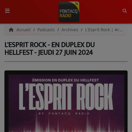
ACCUEIL
Accueil
Podcasts
Archives
L'Esprit Rock | Archives
L'ESPRIT ROCK - EN DUPLEX DU
RADIO
HELLFEST - JEUDI 27 JUIN 2024
QUI SOMMES-NOUS ?
L'ÉQUIPE
GRILLE DES PROGRAMMES
C'ÉTAIT QUOI CE TITRE ?
MÉDIAS
PODCASTS - SAISON 2026/2027