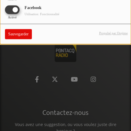
PARTICIPEZ
Facebook
Utilisation: Fonctionnalité
Activé
JEUX CONCOURS
RECRUTEMENT
Propulsé par Orejime
Sauvegarder
VENEZ DANS LE PUBLIC !
CRÉATIONS AUDIOVISUELLES
L'ŒIL DE L'OIE | PRÉSENTATION
VIDÉOS | L’ŒIL DE L'OIE
VIDÉOS | JEUX
Contactez-nous
PARTENAIRES
Vous avez une suggestion, ou vous voulez juste dire
bonjour ?