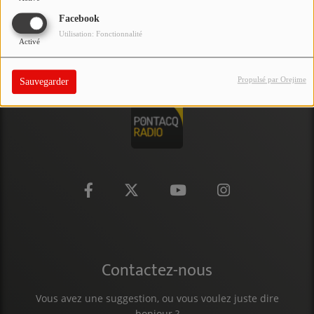
PARTICIPEZ
Facebook
Utilisation: Fonctionnalité
Activé
JEUX CONCOURS
RECRUTEMENT
Propulsé par Orejime
Sauvegarder
VENEZ DANS LE PUBLIC !
CRÉATIONS AUDIOVISUELLES
L'ŒIL DE L'OIE | PRÉSENTATION
VIDÉOS | L’ŒIL DE L'OIE
VIDÉOS | JEUX
Contactez-nous
PARTENAIRES
Vous avez une suggestion, ou vous voulez juste dire
bonjour ?