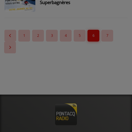
Superbagnères
1
2
3
4
5
6
7