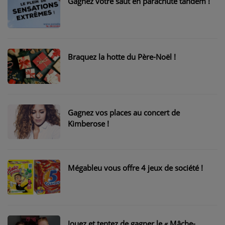
Gagnez votre saut en parachute tandem !
NOS PROGRAMMES COURTS
ARCHIVES - SAISONS PASSÉES
VOS ÉMISSIONS EN IMAGES
Braquez la hotte du Père-Noël !
PHOTOS
ANNONCEURS & ESPACE PRO
Gagnez vos places au concert de
VOTRE PUBLICITÉ SUR PONTACQ RADIO
Kimberose !
LOCATION DE STUDIOS
ÉDUCATION AUX MÉDIAS ET À
Mégableu vous offre 4 jeux de société !
L'INFORMATION
EN QUOI ÇA CONSISTE ?
ÉCOUTEZ LES PRODUCTIONS
Jouez et tentez de gagner le « Mâche-