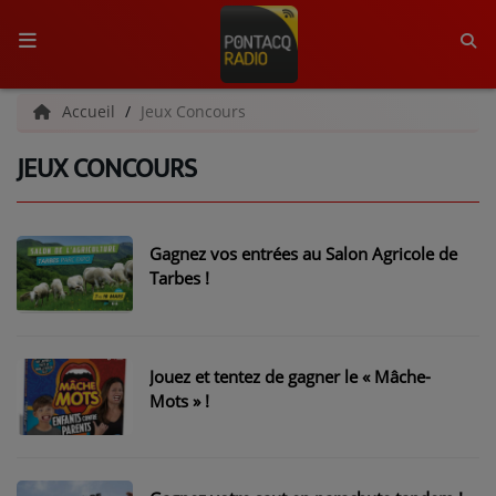
ACCUEIL
Accueil
Jeux Concours
JEUX CONCOURS
RADIO
QUI SOMMES-NOUS ?
Gagnez vos entrées au Salon Agricole de
L'ÉQUIPE
Tarbes !
GRILLE DES PROGRAMMES
C'ÉTAIT QUOI CE TITRE ?
Jouez et tentez de gagner le « Mâche-
Mots » !
MÉDIAS
PODCASTS - SAISON 2026/2027