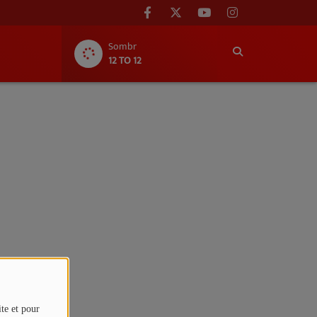
Sombr
12 TO 12
ite et pour