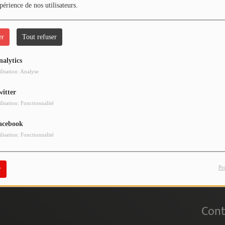
périence de nos utilisateurs.
er
Tout refuser
nalytics
 vous avez rencontré une e
ilisation: Analyse
witter
Il semble que la page que vous recherchez n’existe plus.
ilisation: Fonctionnalité
acebook
ilisation: Fonctionnalité
Pr
r
Cont