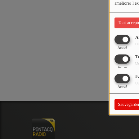
PODCASTS - SAISON 2026/2027
améliorer l'ex
NOS PROGRAMMES COURTS
Tout accept
ARCHIVES - SAISONS PASSÉES
VOS ÉMISSIONS EN IMAGES
A
Oups,
Ut
PHOTOS
Activé
T
Ut
ANNONCEURS & ESPACE PRO
Activé
F
VOTRE PUBLICITÉ SUR PONTACQ RADIO
Ut
Activé
LOCATION DE STUDIOS
Sauvegarde
ÉDUCATION AUX MÉDIAS ET À
L'INFORMATION
EN QUOI ÇA CONSISTE ?
ÉCOUTEZ LES PRODUCTIONS