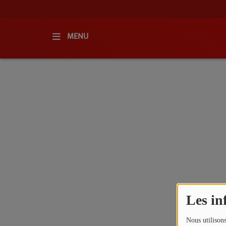
MENU
ACCUEIL
RADIO
QUI SOMMES-NOUS ?
L'ÉQUIPE
GRILLE DES PROGRAMMES
C'ÉTAIT QUOI CE TITRE ?
Les in
MÉDIAS
Nous utilisons