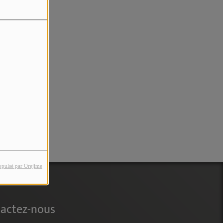
rreur.
opulsé par Orejime
actez-nous