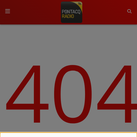
ACCUEIL
40
RADIO
QUI SOMMES-NOUS ?
L'ÉQUIPE
GRILLE DES PROGRAMMES
C'ÉTAIT QUOI CE TITRE ?
MÉDIAS
PODCASTS - SAISON 2026/2027