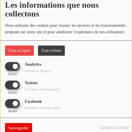
Les informations que nous
NOS PROGRAMMES COURTS
collectons
ARCHIVES - SAISONS PASSÉES
Oups, vous avez
VOS ÉMISSIONS EN IMAGES
Nous utilisons des cookies pour fournir les services et les fonctionnalités
rencontré une erreur.
proposés sur notre site et pour améliorer l'expérience de nos utilisateurs.
PHOTOS
Il semble que la page que vous recherchez n’existe plus.
Tout accepter
Tout refuser
ANNONCEURS & ESPACE PRO
Analytics
VOTRE PUBLICITÉ SUR PONTACQ RADIO
Utilisation: Analyse
Activé
LOCATION DE STUDIOS
Twitter
Utilisation: Fonctionnalité
Activé
ÉDUCATION AUX MÉDIAS ET À
Facebook
L'INFORMATION
Utilisation: Fonctionnalité
EN QUOI ÇA CONSISTE ?
Activé
ÉCOUTEZ LES PRODUCTIONS
Propulsé par Orejime
Sauvegarder