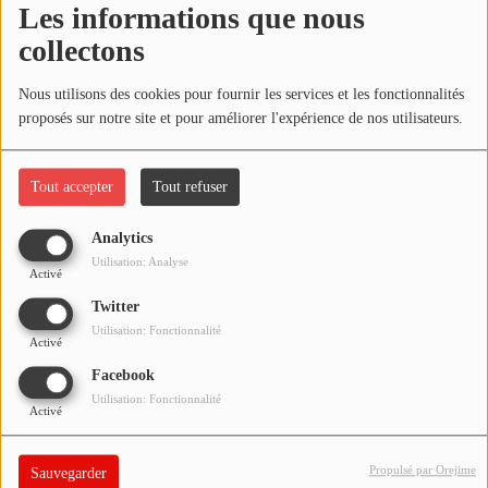
Les informations que nous
NOS PROGRAMMES COURTS
collectons
ARCHIVES - SAISONS PASSÉES
Oups, vous avez
VOS ÉMISSIONS EN IMAGES
Nous utilisons des cookies pour fournir les services et les fonctionnalités
rencontré une erreur.
proposés sur notre site et pour améliorer l'expérience de nos utilisateurs.
PHOTOS
Il semble que la page que vous recherchez n’existe plus.
Tout accepter
Tout refuser
ANNONCEURS & ESPACE PRO
Analytics
VOTRE PUBLICITÉ SUR PONTACQ RADIO
Utilisation: Analyse
Activé
LOCATION DE STUDIOS
Twitter
Utilisation: Fonctionnalité
Activé
ÉDUCATION AUX MÉDIAS ET À
Facebook
L'INFORMATION
Utilisation: Fonctionnalité
EN QUOI ÇA CONSISTE ?
Activé
ÉCOUTEZ LES PRODUCTIONS
Propulsé par Orejime
Sauvegarder