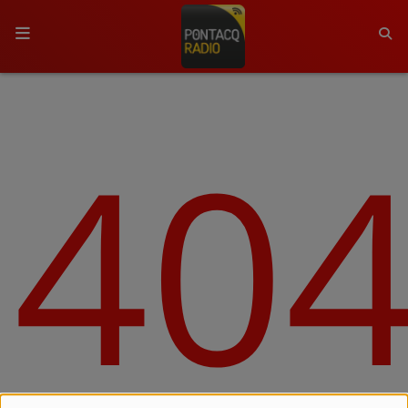
ACCUEIL
40
RADIO
QUI SOMMES-NOUS ?
L'ÉQUIPE
GRILLE DES PROGRAMMES
C'ÉTAIT QUOI CE TITRE ?
MÉDIAS
PODCASTS - SAISON 2026/2027