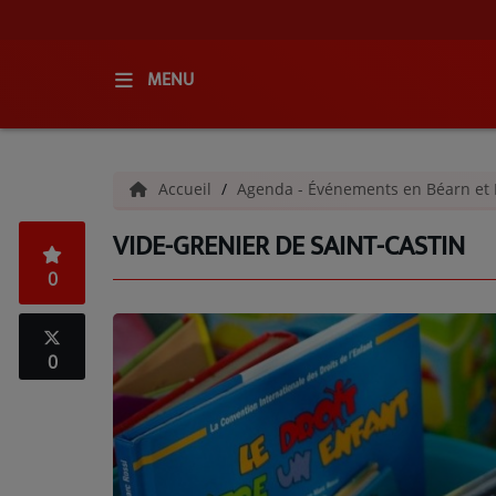
MENU
ACCUEIL
Accueil
Agenda - Événements en Béarn et 
RADIO
VIDE-GRENIER DE SAINT-CASTIN
QUI SOMMES-NOUS ?
0
L'ÉQUIPE
GRILLE DES PROGRAMMES
0
C'ÉTAIT QUOI CE TITRE ?
MÉDIAS