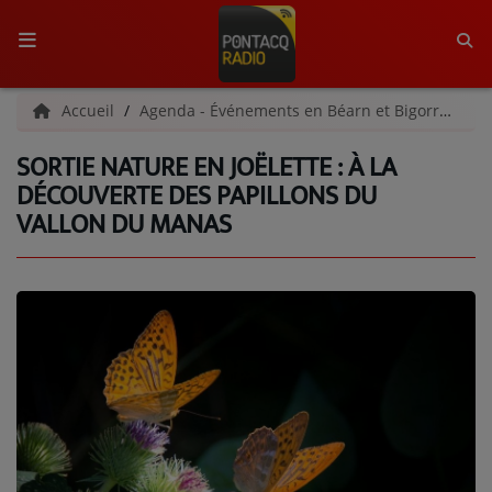
ACCUEIL
Accueil
Agenda - Événements en Béarn et Bigorre
So
SORTIE NATURE EN JOËLETTE : À LA
RADIO
DÉCOUVERTE DES PAPILLONS DU
VALLON DU MANAS
QUI SOMMES-NOUS ?
L'ÉQUIPE
GRILLE DES PROGRAMMES
C'ÉTAIT QUOI CE TITRE ?
MÉDIAS
PODCASTS - SAISON 2026/2027