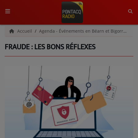
ACCUEIL
Accueil
Agenda - Événements en Béarn et Bigorre
Fr
FRAUDE : LES BONS RÉFLEXES
RADIO
QUI SOMMES-NOUS ?
L'ÉQUIPE
GRILLE DES PROGRAMMES
C'ÉTAIT QUOI CE TITRE ?
MÉDIAS
PODCASTS - SAISON 2026/2027