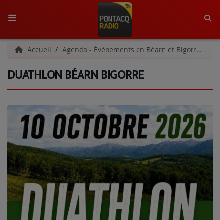
ACCUEIL
Accueil
Agenda - Événements en Béarn et Bigorre
Du
DUATHLON BÉARN BIGORRE
RADIO
QUI SOMMES-NOUS ?
L'ÉQUIPE
GRILLE DES PROGRAMMES
C'ÉTAIT QUOI CE TITRE ?
MÉDIAS
PODCASTS - SAISON 2026/2027