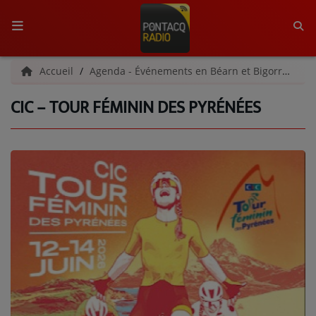
ACCUEIL
Accueil
Agenda - Événements en Béarn et Bigorre
CI
CIC – TOUR FÉMININ DES PYRÉNÉES
RADIO
QUI SOMMES-NOUS ?
L'ÉQUIPE
GRILLE DES PROGRAMMES
C'ÉTAIT QUOI CE TITRE ?
MÉDIAS
PODCASTS - SAISON 2026/2027