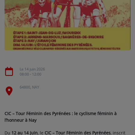
NOS PROGRAMMES COURTS
ARCHIVES - SAISONS PASSÉES
VOS ÉMISSIONS EN IMAGES
PHOTOS
ANNONCEURS & ESPACE PRO
Le 14 juin 2026
VOTRE PUBLICITÉ SUR PONTACQ RADIO
08:00 - 12:00
LOCATION DE STUDIOS
64800, NAY
ÉDUCATION AUX MÉDIAS ET À
L'INFORMATION
EN QUOI ÇA CONSISTE ?
CIC – Tour Féminin des Pyrénées : le cyclisme féminin à
l’honneur à Nay
ÉCOUTEZ LES PRODUCTIONS
Du
12 au 14 juin
, le
CIC – Tour Féminin des Pyrénées
, inscrit